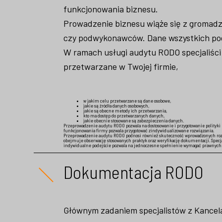
funkcjonowania biznesu.
Prowadzenie biznesu wiąże się z gromad
czy podwykonawców. Dane wszystkich po
W ramach usługi audytu RODO specjaliści 
przetwarzane w Twojej firmie,
w jakim celu przetwarzane są dane osobowe,
jakie są źródła danych osobowych,
jakie są obecne metody ich przetwarzania,
kto ma dostęp do przetwarzanych danych,
jakie obecnie stosowane są zabezpieczenia danych.
Przeprowadzenie audytu RODO pozwala na dostosowanie i przygotowanie polityki 
funkcjonowania firmy pozwala przygotować zindywidualizowane rozwiązania.
Przeprowadzenie audytu RODO podnosi również skuteczność wprowadzonych rozwi
obejmuje obserwację stosowanych praktyk oraz weryfikację dokumentacji.
Specj
indywidualne podejście pozwala na jednoczesne spełnienie wymagać prawnych ja
Dokumentacja RODO
Głównym zadaniem specjalistów z Kancel