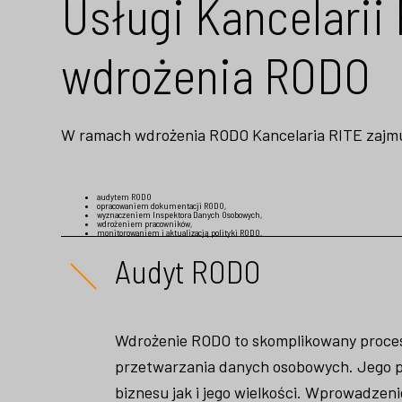
Usługi Kancelarii
wdrożenia RODO
W ramach wdrożenia RODO Kancelaria RITE zajmu
audytem RODO
opracowaniem dokumentacji RODO,
wyznaczeniem Inspektora Danych Osobowych,
wdrożeniem pracowników,
monitorowaniem i aktualizacją polityki RODO.
Audyt RODO
Wdrożenie RODO to skomplikowany proces
przetwarzania danych osobowych. Jego pr
biznesu jak i jego wielkości. Wprowadzen