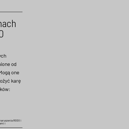
mach
O
ych
nione od
 Mogą one
ożyć karę
ików:
 naruszenia RODO i
ami i