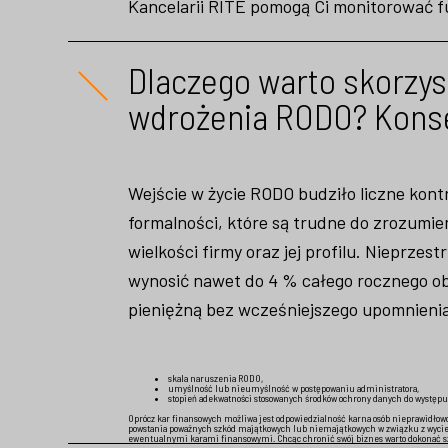
Kancelarii RITE pomogą Ci monitorować 
Dlaczego warto skorzys
wdrożenia RODO? Kons
Wejście w życie RODO budziło liczne kont
formalności, które są trudne do zrozumi
wielkości firmy oraz jej profilu. Nieprze
wynosić nawet do 4 % całego rocznego ob
pieniężną bez wcześniejszego upomnienia
skala naruszenia RODO,
umyślność lub nieumyślność w postępowaniu administratora,
stopień adekwatności stosowanych środków ochrony danych do występu
Oprócz kar finansowych możliwa jest odpowiedzialność karna osób nieprawidło
powstania poważnych szkód majątkowych lub niemajątkowych w związku z wyciek
ewentualnymi karami finansowymi. Chcąc chronić swój biznes warto dokonać szc