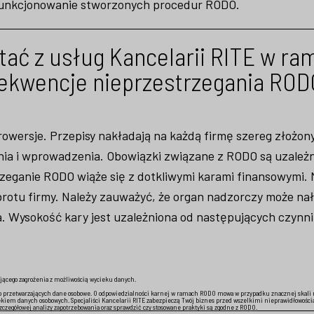
funkcjonowanie stworzonych procedur RODO.
tać z usług Kancelarii RITE w ra
ekwencje nieprzestrzegania ROD
rowersje. Przepisy nakładają na każdą firmę szereg złożon
enia i wprowadzenia. Obowiązki związane z RODO są uzależ
strzeganie RODO wiąże się z dotkliwymi karami finansowymi.
rotu firmy. Należy zauważyć, że organ nadzorczy może nał
. Wysokość kary jest uzależniona od następujących czynn
jącego zagrożenia z możliwością wycieku danych.
wo przetwarzających dane osobowe. O odpowiedzialności karnej w ramach RODO mowa
w przypadku znacznej skali
iem danych osobowych. Specjaliści Kancelarii RITE zabezpieczą Twój biznes przed wszelkimi nieprawidłowości
zegółowej analizy zapotrzebowania oraz sprawdzić czy stosowane praktyki są zgodne z RODO.