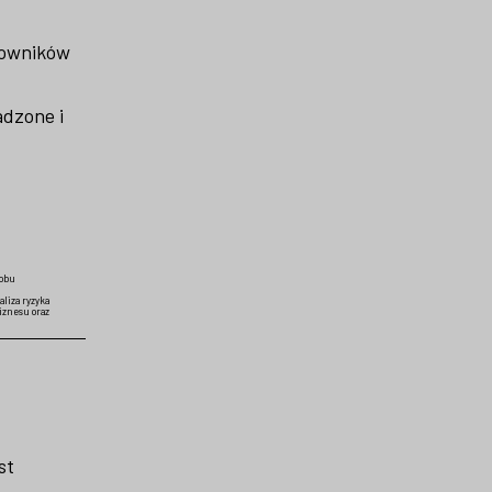
cowników
adzone i
sobu
liza ryzyka
iznesu oraz
st