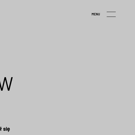
MENU
aw
 się