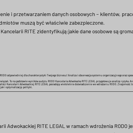
zenie i przetwarzaniem danych osobowych – klientów, pra
dmiotów muszą być właściwie zabezpieczone.
Kancelarii RITE zidentyfikują:
jakie dane osobowe są grom
RODO odpowiedniej dla charakterystyki Twojego biznesu! Analiza i obserwacja systemu organizacyjnego oraz spo
ązań. To na podstawie wyników audytu RODO Kancelaria Adwokacka RITE LEGAL przygotowuje analizę ryzyka. Ana
aliści Kancelarii Adwokackiej RITE LEGAL posiadają wieloletnie doświadczenie we wdrażaniu RODO. Znajomość b
k i optymalizację polityki.
arii Adwokackiej RITE LEGAL w ramach wdrożenia RODO je