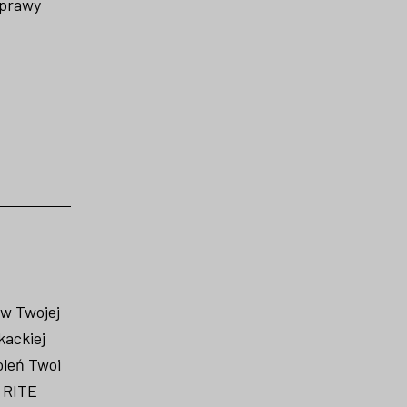
sprawy
 w Twojej
ackiej
oleń Twoi
j RITE