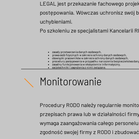
LEGAL jest przekazanie fachowego proje
postępowania. Wówczas uchronisz swój b
uchybieniami.
Po szkoleniu ze specjalistami Kancelarii 
zasady przetwarzania danych osobowych,
prawa osób fizycznych w zakresie ochrony danych osobowych,
obowiązki pracowników w zakresie ochrony danych osobowych,
procedury postępowania w przypadku naruszenia bezpieczeństwa dany
zasadny funkcjonowania w ekosystemie informatyczny,
socjotechniki i zagrożenia z nimi związane.
Monitorowanie
Procedury RODO należy regularnie monito
przepisach prawa lub w działalności firmy
wymaga zaangażowania całego personelu f
zgodność swojej firmy z RODO i zbudować