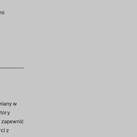
mi
miany w
tóry
z zapewnić
ci z