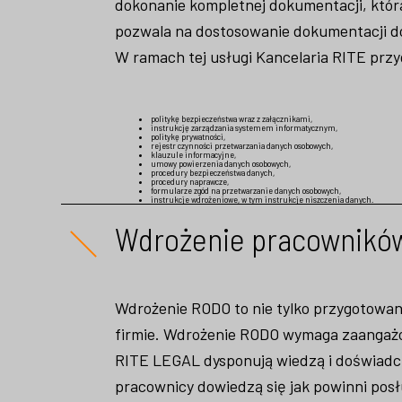
dokonanie kompletnej dokumentacji, któr
pozwala na dostosowanie dokumentacji d
W ramach tej usługi Kancelaria RITE prz
politykę bezpieczeństwa wraz z załącznikami,
instrukcję zarządzania systemem informatycznym,
politykę prywatności,
rejestr czynności przetwarzania danych osobowych,
klauzule informacyjne,
umowy powierzenia danych osobowych,
procedury bezpieczeństwa danych,
procedury naprawcze,
formularze zgód na przetwarzanie danych osobowych,
instrukcje wdrożeniowe, w tym instrukcje niszczenia danych.
Wdrożenie pracownikó
Wdrożenie RODO to nie tylko przygotowan
firmie. Wdrożenie RODO wymaga zaangażo
RITE LEGAL dysponują wiedzą
i doświadc
pracownicy dowiedzą się jak powinni posł