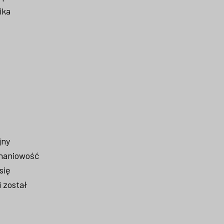
ika
jny
znaniowość
się
 został