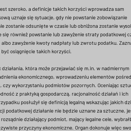
est szeroko, a definicje takich korzyści wprowadza sam
ową uznaje się sytuacje, gdy nie powstanie zobowiązanie
e zostanie odsunięte w czasie lub obniżona zostanie wys
 się również powstanie lub zawyżenie straty podatkowej c
 albo zawyżenie kwoty nadpłaty lub zwrotu podatku. Zazn
być osiągnięcie takich korzyści.
działania, która może przejawiać się m.in. w nadmiernym
asadnienia ekonomicznego, wprowadzeniu elementów pośre
, czy wykorzystaniu podmiotów pozornych. Oceniając szt
dność z praktyką gospodarczą, racjonalność działań i ich
padku posłużył się definicją legalną wskazując jakich dzi
cji podatkowej działanie nie będzie uznane za sztuczne, je
 rozsądnie działający podmiot, mający legalne cele, wybrałb
zywiste przyczyny ekonomiczne. Organ dokonuje więc swoi