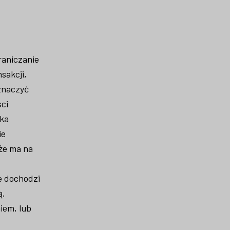
raniczanie
sakcji,
znaczyć
ści
ika
ie
że ma na
e dochodzi
ą,
iem, lub