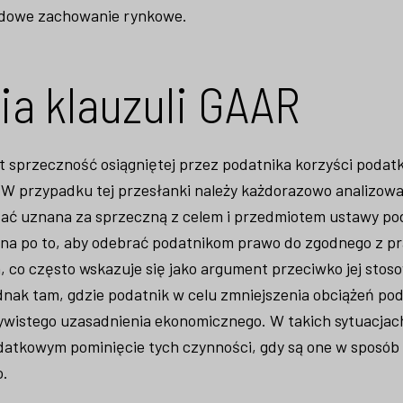
rdowe zachowanie rynkowe.
ia klauzuli GAAR
t sprzeczność osiągniętej przez podatnika korzyści podat
W przypadku tej przesłanki należy każdorazowo analizowa
stać uznana za sprzeczną z celem i przedmiotem ustawy po
na po to, aby odebrać podatnikom prawo do zgodnego z 
co często wskazuje się jako argument przeciwko jej stos
ednak tam, gdzie podatnik w celu zmniejszenia obciążeń p
ywistego uzasadnienia ekonomicznego. W takich sytuacjac
datkowym pominięcie tych czynności, gdy są one w sposób
o.