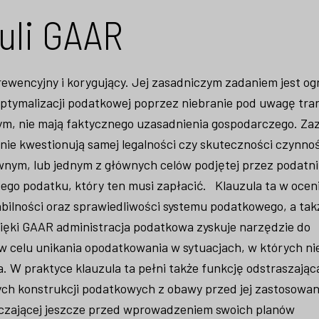
zuli GAAR
wencyjny i korygujący. Jej zasadniczym zadaniem jest og
optymalizacji podatkowej poprzez niebranie pod uwagę tran
nym, nie mają faktycznego uzasadnienia gospodarczego. Za
 nie kwestionują samej legalności czy skuteczności czynno
ównym, lub jednym z głównych celów podjętej przez podatn
zego podatku, który ten musi zapłacić. Klauzula ta w ocen
ilności oraz sprawiedliwości systemu podatkowego, a tak
ęki GAAR administracja podatkowa zyskuje narzędzie do
 celu unikania opodatkowania w sytuacjach, w których ni
. W praktyce klauzula ta pełni także funkcję odstraszając
ch konstrukcji podatkowych z obawy przed jej zastosowan
ieczającej jeszcze przed wprowadzeniem swoich planów