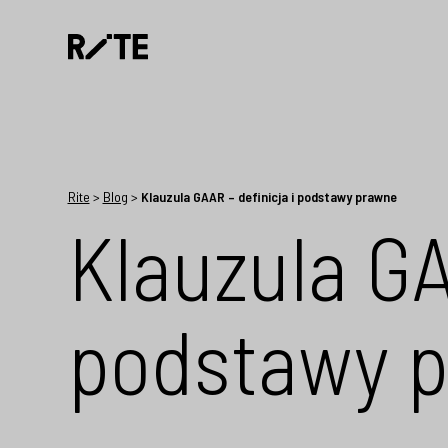
Rite
>
Blog
>
Klauzula GAAR – definicja i podstawy prawne
Klauzula GA
podstawy 