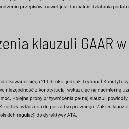
zeniu przepisów, nawet jeśli formalnie działania podatn
enia klauzuli GAAR w
podatkowania sięga 2003 roku, jednak Trybunał Konstytucy
ową niezgodność z konstytucją, wskazując na nadmierną u
oc. Kolejne próby przywrócenia pełnej klauzuli powiodły 
AAR została włączona do porządku prawnego. Zakres klauzuli
olskich regulacji do dyrektywy ATA.