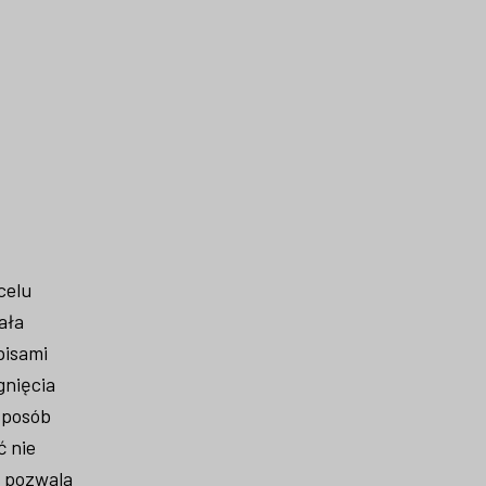
celu
ała
pisami
gnięcia
sposób
ć nie
R pozwala