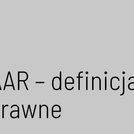
AR – definicja
prawne