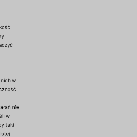
okość
zy
aczyć
dnich w
uczność
ałań nie
śli w
y taki
stej