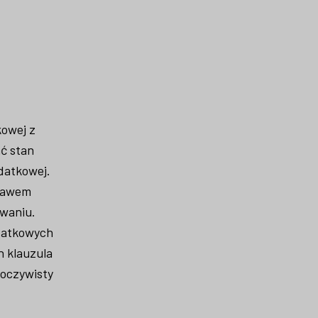
kowej z
ć stan
datkowej.
prawem
owaniu.
odatkowych
h klauzula
 oczywisty