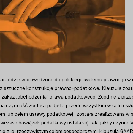
 narzędzie wprowadzone do polskiego systemu prawnego w 
z sztuczne konstrukcje prawno-podatkowe. Klauzula zost
y zakaz „obchodzenia” prawa podatkowego. Zgodnie z prze
dana czynność została podjęta przede wszystkim w celu osią
em lub celem ustawy podatkowej i została zrealizowana w 
wczas obowiązek podatkowy ustala się tak, jakby czynnoś
nie z jej rzeczywistym celem gospodarczym. Klauzula GAA