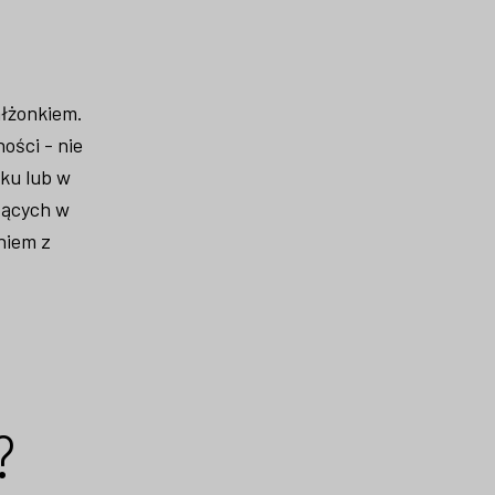
ałżonkiem.
ości - nie
ku lub w
zących w
niem z
?