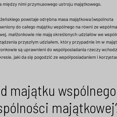
nia między nimi przymusowego ustroju majątkowego.
żeńskiego powstaje odrębna masa majątkowa (wspólnota
rawniony do całego majątku wspólnego na równi ze współm
ej, małżonkowie nie mają określonych udziałów we wspóln
ządzenia przyszłym udziałem, który przypadnie im w mająt
łżonkowie są uprawnieni do współposiadania rzeczy wchod
kresie, jaki da się pogodzić ze współposiadaniem i korzysta
ad majątku wspólnego
spólności majątkowej