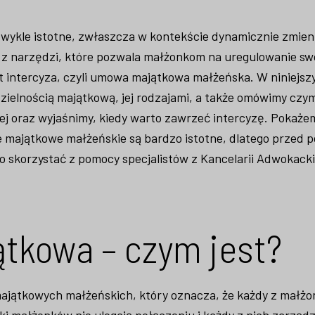
ykle istotne, zwłaszcza w kontekście dynamicznie zmieni
z narzędzi, które pozwala małżonkom na uregulowanie sw
t intercyza, czyli umowa majątkowa małżeńska. W niniejs
zielnością majątkową, jej rodzajami, a także omówimy czym 
 oraz wyjaśnimy, kiedy warto zawrzeć intercyzę. Pokażem
stie majątkowe małżeńskie są bardzo istotne, dlatego przed 
 skorzystać z pomocy specjalistów z Kancelarii Adwokacki
tkowa – czym jest?
majątkowych małżeńskich, który oznacza, że każdy z małż
i małżonków nie ulegają połączeniu i każdy z nich zarząd