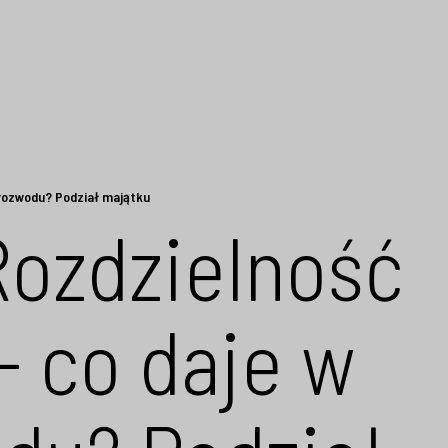
 rozwodu? Podział majątku
Rozdzielność
- co daje w