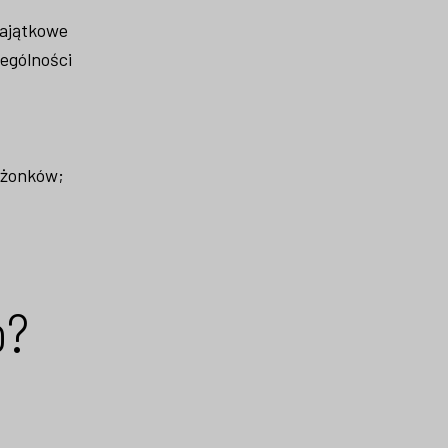
majątkowe
zególności
łżonków;
o?