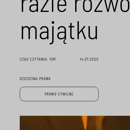
razie rozw
majątku
CZAS CZYTANIA:
10M
14.07.2025
DZIEDZINA PRAWA
PRAWO CYWILNE