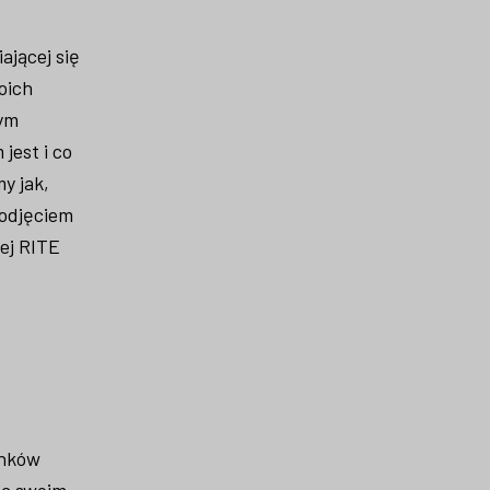
ającej się
oich
zym
jest i co
y jak,
podjęciem
ej RITE
onków
za swoim