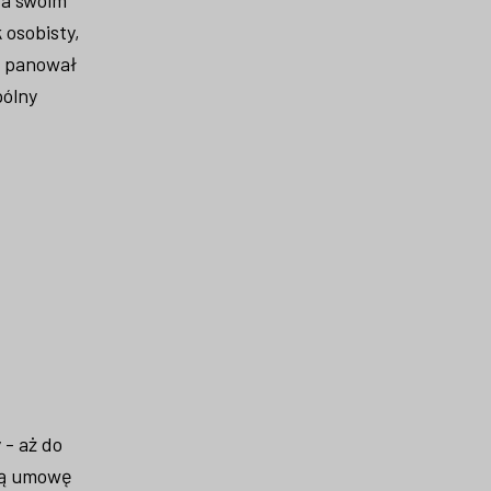
osobisty,
i panował
pólny
 - aż do
wrą umowę