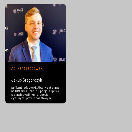
Aplikant radcowski
Jakub Gregorczyk
Aplikant radcowski. Absolwent prawa
na UMCS w Lublinie. Specjalizuje się
w prawiecywilnym, procesie
cywilnym i prawie handlowym.